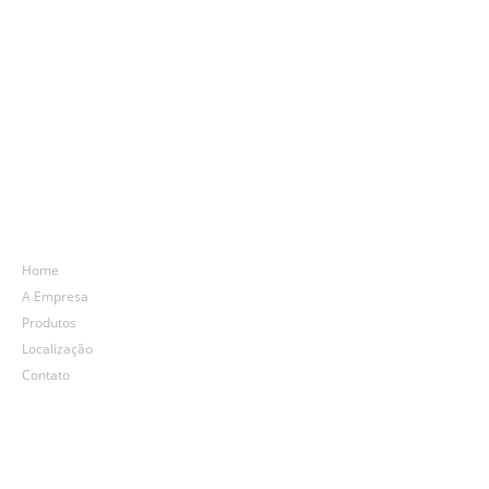
Mapa do site
Home
A Empresa
Produtos
Localização
Contato
Entre em contato